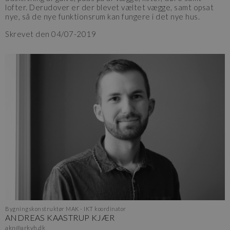
lofter. Derudover er der blevet væltet vægge, samt opsat
nye, så de nye funktionsrum kan fungere i det nye hus.
Skrevet den 04/07-2019
Bygningskonstruktør MAK - IKT koordinator
ANDREAS KAASTRUP KJÆR
akn@arkvh.dk