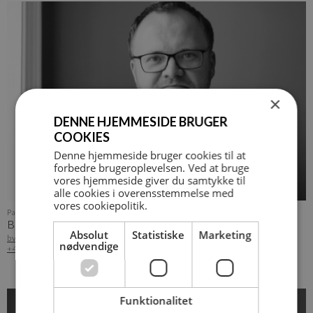
×
DENNE HJEMMESIDE BRUGER
COOKIES
Denne hjemmeside bruger cookies til at
forbedre brugeroplevelsen. Ved at bruge
vores hjemmeside giver du samtykke til
alle cookies i overensstemmelse med
vores cookiepolitik.
Partner og afd. leder Middelfart - PRÆKVALIFIKATION
BENT VALLENTIN
Absolut
Statistiske
Marketing
bvp@arkvh.dk
nødvendige
+45 22 29 22 13
Funktionalitet