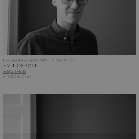
Bygningskonstruktør MAK - IKT koordinator
EMIL OXBØLL
eol@arkvh.dk
+45 28 60 77 27