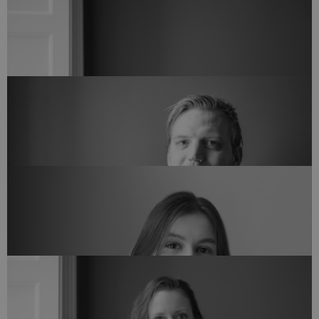
Studiemedarbejder
ILLONA MARIANA GUGU
img@arkvh.dk
+45 75 62 15 20
Bogholder
JAN BRYLLING
bogholder@arkvh.dk
+45 75 62 15 20
Tegnestueleder og Arkitekt
JENS TYGSTRUP
jet@arkvh.dk