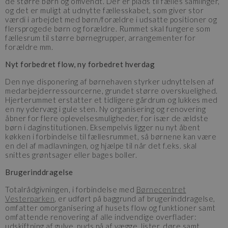
de større børn og omvendt. Der er plads til fælles samlinger,
og det er muligt at udnytte fællesskabet, som giver stor
værdi i arbejdet med børn/forældre i udsatte positioner og
flersprogede børn og forældre. Rummet skal fungere som
fællesrum til større børnegrupper, arrangementer for
forældre mm.
Nyt forbedret flow, ny forbedret hverdag
Den nye disponering af børnehaven styrker udnyttelsen af
medarbejderressourcerne, grundet større overskuelighed.
Hjerterummet erstatter et tidligere gårdrum og lukkes med
en ny ydervæg i gule sten. Ny organisering og renovering
åbner for flere oplevelsesmuligheder, for især de ældste
børn i daginstitutionen. Eksempelvis ligger nu nyt åbent
køkken i forbindelse til fællesrummet, så børnene kan være
en del af madlavningen, og hjælpe til når det f.eks. skal
snittes grøntsager eller bages boller.
Brugerinddragelse
Totalrådgivningen, i forbindelse med
Børnecentret
Vesterparken
, er udført på baggrund af brugerinddragelse,
omfatter omorganisering af husets flow og funktioner samt
omfattende renovering af alle indvendige overflader:
udskiftning af gulve, puds på af vægge, lister, døre samt