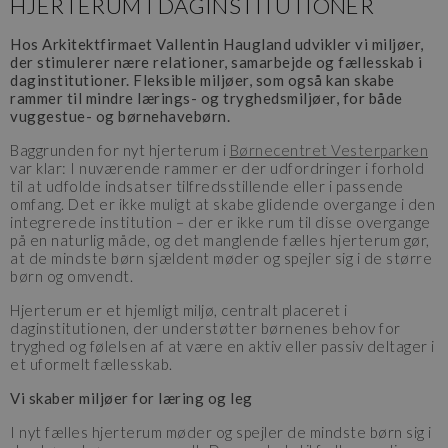
HJERTERUM I DAGINSTITUTIONER
Hos Arkitektfirmaet Vallentin Haugland udvikler vi miljøer,
der stimulerer nære relationer, samarbejde og fællesskab i
daginstitutioner. Fleksible miljøer, som også kan skabe
rammer til mindre lærings- og tryghedsmiljøer, for både
vuggestue- og børnehavebørn.
Baggrunden for nyt hjerterum i
Børnecentret Vesterparken
var klar: I nuværende rammer er der udfordringer i forhold
til at udfolde indsatser tilfredsstillende eller i passende
omfang. Det er ikke muligt at skabe glidende overgange i den
integrerede institution – der er ikke rum til disse overgange
på en naturlig måde, og det manglende fælles hjerterum gør,
at de mindste børn sjældent møder og spejler sig i de større
børn og omvendt.
Hjerterum er et hjemligt miljø, centralt placeret i
daginstitutionen, der understøtter børnenes behov for
tryghed og følelsen af at være en aktiv eller passiv deltager i
et uformelt fællesskab.
Vi skaber miljøer for læring og leg
I nyt fælles hjerterum møder og spejler de mindste børn sig i