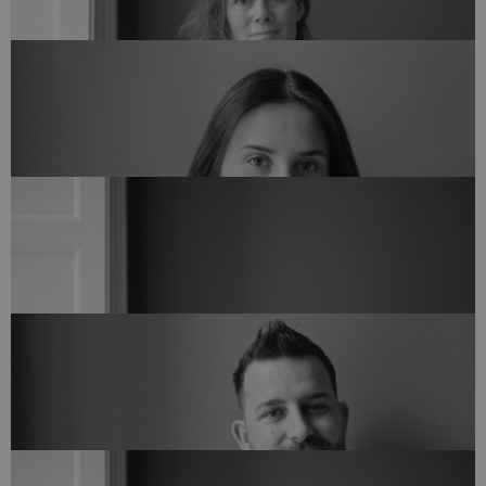
+45 28 34 82 45
Bygningskonstruktør
LENKA IVANOVOVÁ
lei@arkvh.dk
+45 44 12 76 05
Partner & Kreativ leder, Arkitekt MAA
LISE KREBS NIELSEN
lkn@arkvh.dk
+45 28 71 76 23
Bygningskonstruktør MAK
MARINA HEDEGAARD
mah@arkvh.dk
+45 44 12 76 06