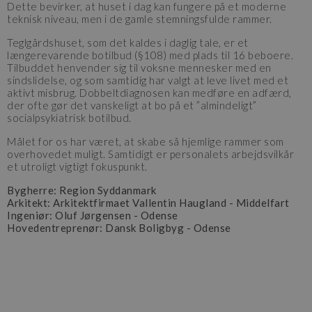
Dette bevirker, at huset i dag kan fungere på et moderne
teknisk niveau, men i de gamle stemningsfulde rammer.
Teglgårdshuset, som det kaldes i daglig tale, er et
længerevarende botilbud (§108) med plads til 16 beboere.
Tilbuddet henvender sig til voksne mennesker med en
sindslidelse, og som samtidig har valgt at leve livet med et
aktivt misbrug. Dobbeltdiagnosen kan medføre en adfærd,
der ofte gør det vanskeligt at bo på et ”almindeligt”
socialpsykiatrisk botilbud.
Målet for os har været, at skabe så hjemlige rammer som
overhovedet muligt. Samtidigt er personalets arbejdsvilkår
et utroligt vigtigt fokuspunkt.
Bygherre: Region Syddanmark
Arkitekt: Arkitektfirmaet Vallentin Haugland - Middelfart
Ingeniør: Oluf Jørgensen - Odense
Hovedentreprenør: Dansk Boligbyg - Odense