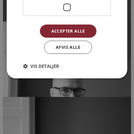
Bestyrelsesmedlem
ANDREAS KNUDSEN
ACCEPTER ALLE
Partner og afd. leder Middelfart - PRÆKVALIFIKATION
BENT VALLENTIN
AFVIS ALLE
bvp@arkvh.dk
+45 22 29 22 13
VIS DETALJER
Kontormedhjælp
BERIT GRØNNING PEDERSEN
btn@arkvh.dk
+45 75 62 15 20
Partner og afd. leder Horsens - PRÆKVALIFIKATION
BO HAUGLAND ANDERSEN
bha@arkvh.dk
+45 26 74 30 65