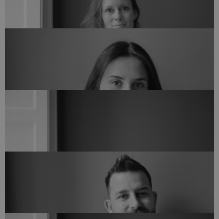
jet@arkvh.dk
+45 28 34 82 45
Bygningskonstruktør
LENKA IVANOVOVÁ
lei@arkvh.dk
+45 44 12 76 05
Partner & Kreativ leder, Arkitekt MAA
LISE KREBS NIELSEN
lkn@arkvh.dk
+45 28 71 76 23
Bygningskonstruktør MAK
MARINA HEDEGAARD
mah@arkvh.dk
+45 44 12 76 06