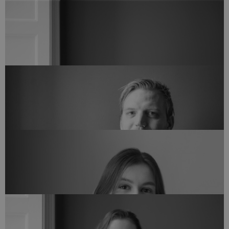
Bygningskonstruktør MAK - IKT koordinator
EMIL OXBØLL
eol@arkvh.dk
+45 28 60 77 27
Studiemedarbejder
ILLONA MARIANA GUGU
img@arkvh.dk
+45 75 62 15 20
Bogholder
JAN BRYLLING
bogholder@arkvh.dk
+45 75 62 15 20
Tegnestueleder og Arkitekt
JENS TYGSTRUP