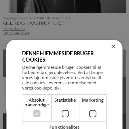
Bygningskonstruktør MAK - IKT koordinator
ANDREAS KAASTRUP KJÆR
akn@arkvh.dk
+45 26 44 70 04
×
DENNE HJEMMESIDE BRUGER
COOKIES
Denne hjemmeside bruger cookies til at
forbedre brugeroplevelsen. Ved at bruge
vores hjemmeside giver du samtykke til
alle cookies i overensstemmelse med
vores cookiepolitik.
Absolut
Statistiske
Marketing
nødvendige
Funktionalitet