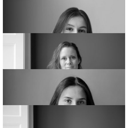
Bogholder
JAN BRYLLING
bogholder@arkvh.dk
+45 75 62 15 20
Tegnestueleder og Arkitekt
JENS TYGSTRUP
jet@arkvh.dk
+45 28 34 82 45
Bygningskonstruktør
LENKA IVANOVOVÁ
lei@arkvh.dk
+45 44 12 76 05
Partner & Kreativ leder, Arkitekt MAA
LISE KREBS NIELSEN