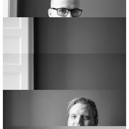
BERIT GRØNNING PEDERSEN
btn@arkvh.dk
+45 75 62 15 20
Partner og afd. leder Horsens - PRÆKVALIFIKATION
BO HAUGLAND ANDERSEN
bha@arkvh.dk
+45 26 74 30 65
Bygningskonstruktør MAK - IKT koordinator
EMIL OXBØLL
eol@arkvh.dk
+45 28 60 77 27
Studiemedarbejder
ILLONA MARIANA GUGU
img@arkvh.dk
+45 75 62 15 20