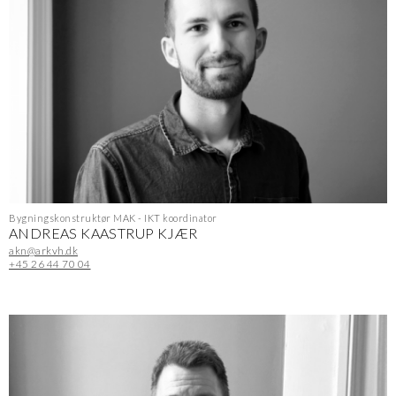
Bygningskonstruktør MAK - IKT koordinator
ANDREAS KAASTRUP KJÆR
akn@arkvh.dk
+45 26 44 70 04