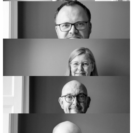
Bestyrelsesmedlem
ANDREAS KNUDSEN
Partner og afd. leder Middelfart - PRÆKVALIFIKATION
BENT VALLENTIN
bvp@arkvh.dk
+45 22 29 22 13
Kontormedhjælp