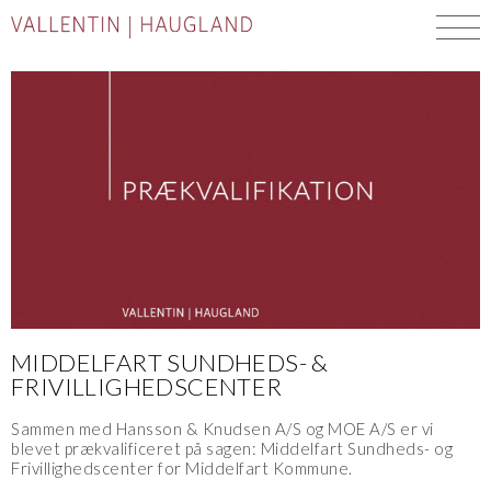
MIDDELFART SUNDHEDS- &
FRIVILLIGHEDSCENTER
Sammen med Hansson & Knudsen A/S og MOE A/S er vi
blevet prækvalificeret på sagen: Middelfart Sundheds- og
Frivillighedscenter for Middelfart Kommune.