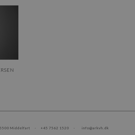
ERSEN
5500 Middelfart
-
+45 7562 1520
-
info@arkvh.dk