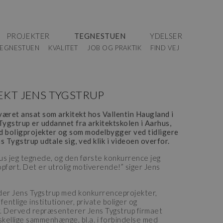
PROJEKTER
TEGNESTUEN
YDELSER
EGNESTUEN
KVALITET
JOB OG PRAKTIK
FIND VEJ
EKT JENS TYGSTRUP
været ansat som arkitekt hos Vallentin Haugland i
Tygstrup er uddannet fra arkitektskolen i Aarhus,
d boligprojekter og som modelbygger ved tidligere
s Tygstrup udtale sig, ved klik i videoen overfor.
us jeg tegnede, og den første konkurrence jeg
 opført. Det er utrolig motiverende!” siger Jens
der Jens Tygstrup med konkurrenceprojekter,
fentlige institutioner, private boliger og
. Derved repræsenterer Jens Tygstrup firmaet
skellige sammenhænge, bl.a. i forbindelse med