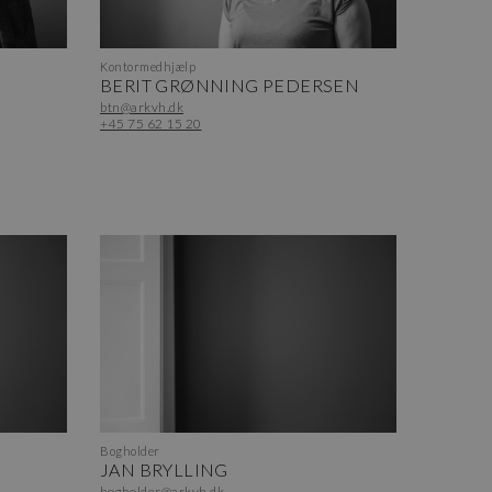
Kontormedhjælp
BERIT GRØNNING PEDERSEN
btn@arkvh.dk
+45 75 62 15 20
Bogholder
JAN BRYLLING
bogholder@arkvh.dk