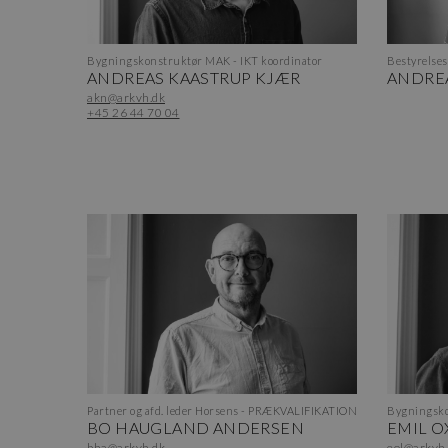
Bygningskonstruktør MAK - IKT koordinator
Bestyrelse
ANDREAS KAASTRUP KJÆR
ANDRE
akn@arkvh.dk
+45 26 44 70 04
Partner og afd. leder Horsens - PRÆKVALIFIKATION
Bygningsko
BO HAUGLAND ANDERSEN
EMIL O
bha@arkvh.dk
eol@arkvh