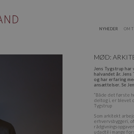
NYHEDER
OM T
MØD: ARKIT
Jens Tygstrup har 
halvandet år. Jens 
og har erfaring me
ansættelser. Se Jen
”Både det første h
deltog i, er blevet
Tygstrup
Som arkitekt arbej
erhvervsbyggeri, of
rådgivningsopgaver
udadtil i mange for