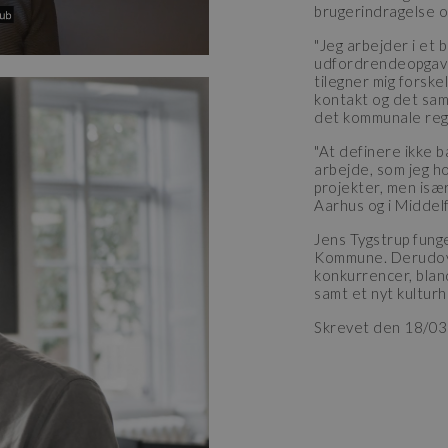
brugerindragelse 
"Jeg arbejder i et
udfordrendeopgaver 
tilegner mig forske
kontakt og det sam
det kommunale regi
"At definere ikke ba
arbejde, som jeg h
projekter, men især 
Aarhus og i Middelf
Jens Tygstrup funge
Kommune. Derudove
konkurrencer, blan
samt et nyt kulturh
Skrevet den 18/0