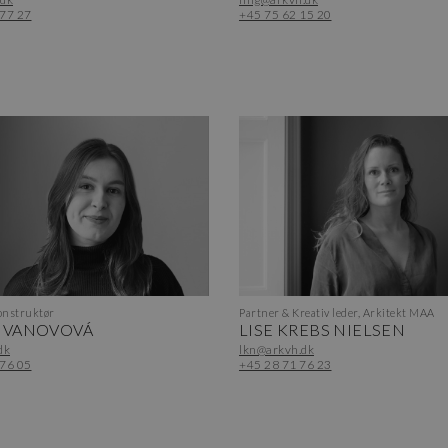
 77 27
+45 75 62 15 20
nstruktør
Partner & Kreativ leder, Arkitekt MAA
 IVANOVOVÁ
LISE KREBS NIELSEN
dk
lkn@arkvh.dk
 76 05
+45 28 71 76 23