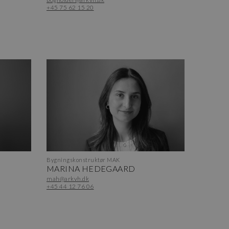
+45 75 62 15 20
Bygningskonstruktør MAK
MARINA HEDEGAARD
mah@arkvh.dk
+45 44 12 76 06