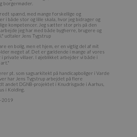
og borgermøder.
 bredt spænd, med mange forskellige og
i både stor og lille skala, hvor jeg bidrager og
llige kompetencer. Jeg sætter stor pris på den
arbejde jeg har med både bygherre, brugere og
." udtaler Jens Tygstrup
re en bolig, men et hjem, er en vigtig del af mit
older meget af. Det er gældende i mange af vores
i private villaer. I øjeblikket arbejder vi både i
art."
rer pt. som sagsarkitekt på handicapboliger i Varde
r har Jens Tygstrup arbejdet på flere
dt andet DGNB-projektet i Knudrisgade i Aarhus,
us i Kolding.
3-2019