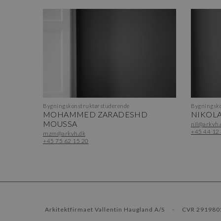
Bygningskonstruktørstuderende
Bygningsko
MOHAMMED ZARADESHD
NIKOLA
MOUSSA
nil@arkvh.
+45 44 12
mzm@arkvh.dk
+45 75 62 15 20
Arkitektfirmaet Vallentin Haugland A/S
-
CVR 291980