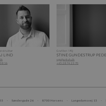
nstruktør
Grafiker / PQ
J LIND
STINE GUNDESTRUP PED
dk
sgp@arkvh.dk
 38 16
+45 28 74 23 70
55
-
Søndergade 26
-
8700 Horsens
-
Langedamsvej 15
-