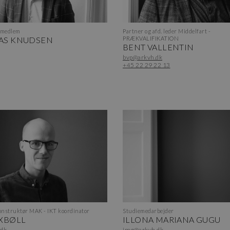
smedlem
Partner og afd. leder Middelfart -
AS KNUDSEN
PRÆKVALIFIKATION
BENT VALLENTIN
bvp@arkvh.dk
+45 22 29 22 13
nstruktør MAK - IKT koordinator
Studiemedarbejder
XBØLL
ILLONA MARIANA GUGU
.dk
img@arkvh.dk