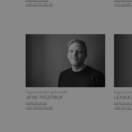
+45 26 74 30 65
+45 28 60
Tegnestueleder og Arkitekt
Bygningsko
JENS TYGSTRUP
LENKA
jet@arkvh.dk
lei@arkvh.
+45 28 34 82 45
+45 44 12