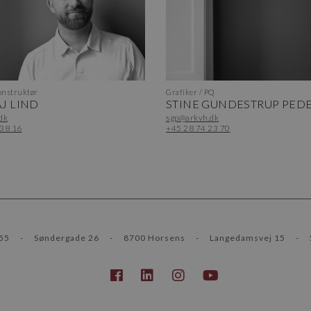
nstruktør
Grafiker / PQ
J LIND
STINE GUNDESTRUP PED
dk
sgp@arkvh.dk
 38 16
+45 28 74 23 70
55
-
Søndergade 26
-
8700 Horsens
-
Langedamsvej 15
-