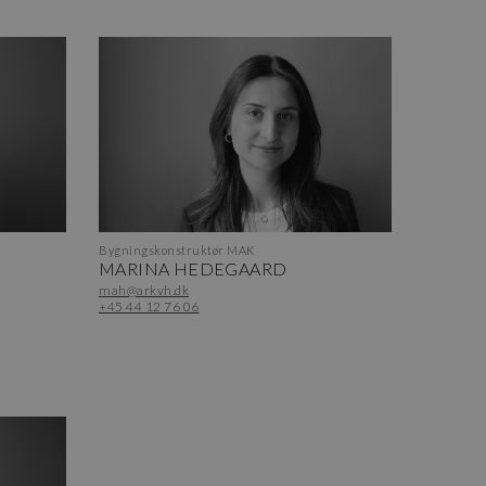
Bygningskonstruktør MAK
MARINA HEDEGAARD
mah@arkvh.dk
+45 44 12 76 06