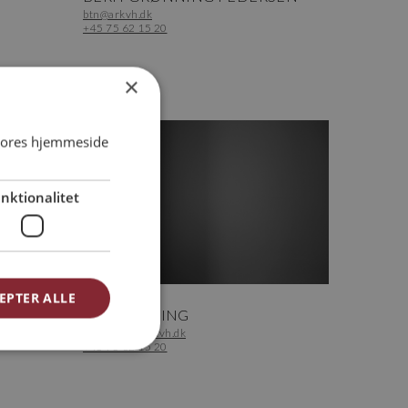
btn@arkvh.dk
+45 75 62 15 20
×
 vores hjemmeside
nktionalitet
EPTER ALLE
Bogholder
JAN BRYLLING
bogholder@arkvh.dk
+45 75 62 15 20