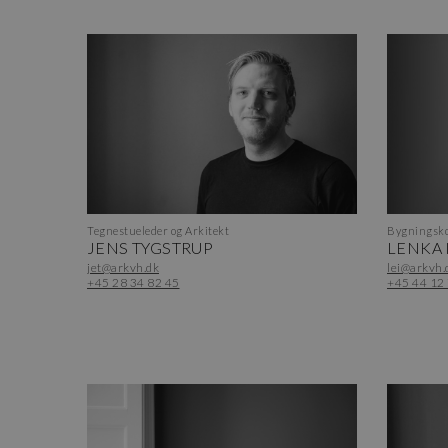
Tegnestueleder og Arkitekt
Bygningsko
JENS TYGSTRUP
LENKA
jet@arkvh.dk
lei@arkvh.
+45 28 34 82 45
+45 44 12