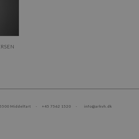
ERSEN
5500 Middelfart
-
+45 7562 1520
-
info@arkvh.dk