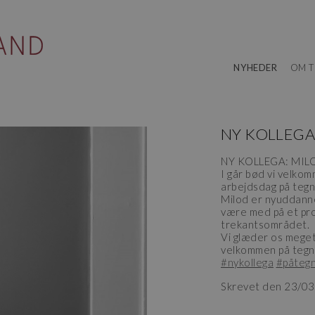
NYHEDER
OM T
NY KOLLEGA
NY KOLLEGA: MIL
I går bød vi velko
arbejdsdag på teg
Milod er nyuddanne
være med på et pro
trekantsområdet.
Vi glæder os meget
velkommen på tegn
#nykollega
#påteg
Skrevet den 23/0