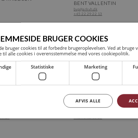
BENT VALLENTIN
bvp@arkvh.dk
+45 22 29 22 13
JEMMESIDE BRUGER COOKIES
 bruger cookies til at forbedre brugeroplevelsen. Ved at bruge
 til alle cookies i overensstemmelse med vores cookiepolitik.
ndige
Statistiske
Marketing
Fu
AFVIS ALLE
ACC
nstruktør MAK - IKT koordinator
Studiemedarbejder
XBØLL
ILLONA MARIANA GUGU
.dk
img@arkvh.dk
 77 27
+45 75 62 15 20