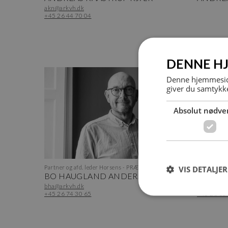
akn@arkvh.dk
+45 26 44 70 04
DENNE H
Denne hjemmeside
giver du samtykke
Absolut nødve
Partner og afd. leder Horsens - PRÆKVALIFIKATION
Bygningsko
VIS DETALJER
BO HAUGLAND ANDERSEN
EMIL O
bha@arkvh.dk
eol@arkvh
+45 26 74 30 65
+45 28 60