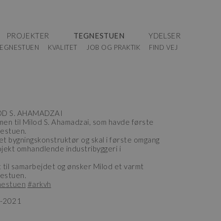
PROJEKTER
TEGNESTUEN
YDELSER
EGNESTUEN
KVALITET
JOB OG PRAKTIK
FIND VEJ
OD S. AHAMADZAI
mmen til Milod S. Ahamadzai, som havde første
nestuen.
t bygningskonstruktør og skal i første omgang
jekt omhandlende industribyggeri i
 til samarbejdet og ønsker Milod et varmt
estuen.
nestuen
#arkvh
3-2021