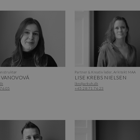
nstruktør
Partner & Kreativ leder, Arkitekt MAA
 IVANOVOVÁ
LISE KREBS NIELSEN
dk
lkn@arkvh.dk
 76 05
+45 28 71 76 23