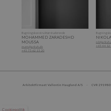
Bygningskonstruktørstuderende
Bygningsko
MOHAMMED ZARADESHD
NIKOLA
MOUSSA
nil@arkvh.
+45 44 12
mzm@arkvh.dk
+45 75 62 15 20
Arkitektfirmaet Vallentin Haugland A/S
-
CVR 291980
Cookiepolitik