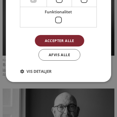
Funktionalitet
ACCEPTER ALLE
AFVIS ALLE
Kontormedhjælp
BERIT GRØNNING PEDERSEN
btn@arkvh.dk
VIS DETALJER
+45 75 62 15 20