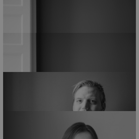
Bygningskonstruktør MAK - IKT koordinator
EMIL OXBØLL
eol@arkvh.dk
+45 28 60 77 27
Studiemedarbejder
ILLONA MARIANA GUGU
img@arkvh.dk
+45 75 62 15 20
Bogholder
JAN BRYLLING
bogholder@arkvh.dk