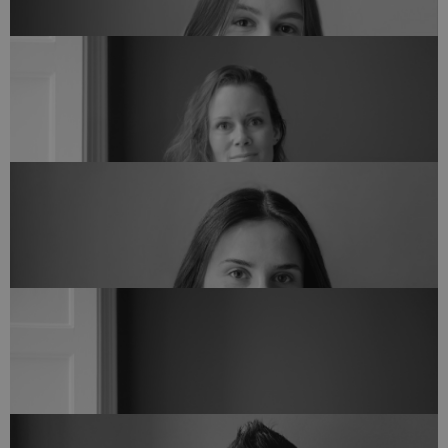
+45 75 62 15 20
Tegnestueleder og Arkitekt
JENS TYGSTRUP
jet@arkvh.dk
+45 28 34 82 45
Bygningskonstruktør
LENKA IVANOVOVÁ
lei@arkvh.dk
+45 44 12 76 05
Partner & Kreativ leder, Arkitekt MAA
LISE KREBS NIELSEN
lkn@arkvh.dk
+45 28 71 76 23