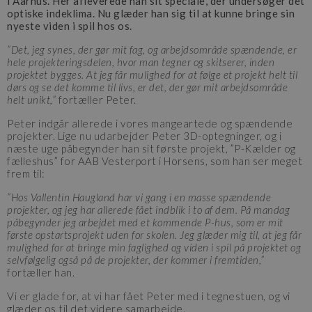
i Aarhus. Her afleverede han sit speciale, der undersøger det
optiske indeklima. Nu glæder han sig til at kunne bringe sin
nyeste viden i spil hos os.
”Det, jeg synes, der gør mit fag, og arbejdsområde spændende, er
hele projekteringsdelen, hvor man tegner og skitserer, inden
projektet bygges. At jeg får mulighed for at følge et projekt helt til
dørs og se det komme til livs, er det, der gør mit arbejdsområde
helt unikt,”
fortæller Peter.
Peter indgår allerede i vores mangeartede og spændende
projekter. Lige nu udarbejder Peter 3D-optegninger, og i
næste uge påbegynder han sit første projekt, ”P-Kælder og
fælleshus” for AAB Vesterport i Horsens, som han ser meget
frem til:
”Hos Vallentin Haugland har vi gang i en masse spændende
projekter, og jeg har allerede fået indblik i to af dem. På mandag
påbegynder jeg arbejdet med et kommende P-hus, som er mit
første opstartsprojekt uden for skolen. Jeg glæder mig til, at jeg får
mulighed for at bringe min faglighed og viden i spil på projektet og
selvfølgelig også på de projekter, der kommer i fremtiden,”
fortæller han.
Vi er glade for, at vi har fået Peter med i tegnestuen, og vi
glæder os til det videre samarbejde.