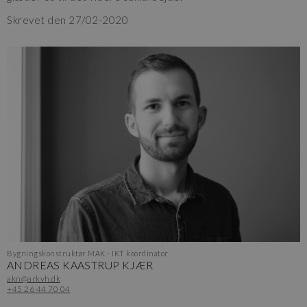
Skrevet den 27/02-2020
Bygningskonstruktør MAK - IKT koordinator
ANDREAS KAASTRUP KJÆR
akn@arkvh.dk
+45 26 44 70 04