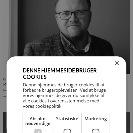
×
DENNE HJEMMESIDE BRUGER
COOKIES
Partner og afd. leder Middelfart - PRÆKVALIFIKATION
BENT VALLENTIN
Denne hjemmeside bruger cookies til at
forbedre brugeroplevelsen. Ved at bruge
bvp@arkvh.dk
+45 22 29 22 13
vores hjemmeside giver du samtykke til
alle cookies i overensstemmelse med
vores cookiepolitik.
Absolut
Statistiske
Marketing
nødvendige