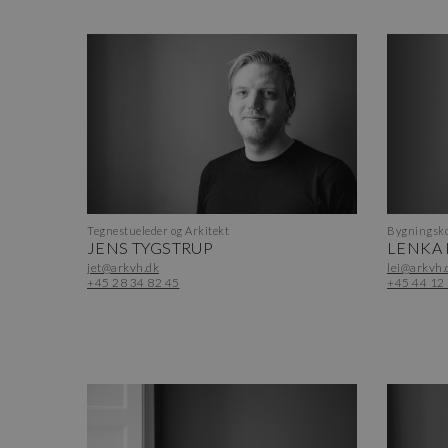
Tegnestueleder og Arkitekt
Bygningsko
JENS TYGSTRUP
LENKA
jet@arkvh.dk
lei@arkvh.
+45 28 34 82 45
+45 44 12