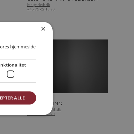
btn@arkvh.dk
+45 75 62 15 20
×
 vores hjemmeside
nktionalitet
EPTER ALLE
Bogholder
JAN BRYLLING
bogholder@arkvh.dk
+45 75 62 15 20