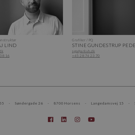
nstruktør
Grafiker / PQ
J LIND
STINE GUNDESTRUP PED
dk
sgp@arkvh.dk
 38 16
+45 28 74 23 70
55
-
Søndergade 26
-
8700 Horsens
-
Langedamsvej 15
-