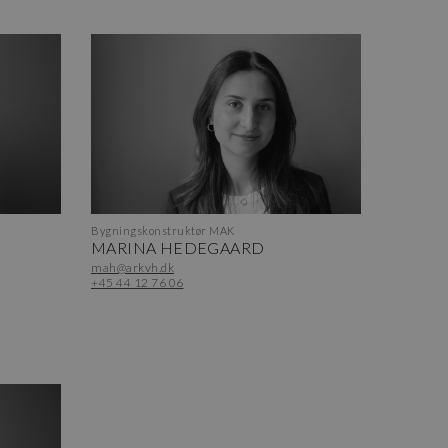
Bygningskonstruktør MAK
MARINA HEDEGAARD
mah@arkvh.dk
+45 44 12 76 06