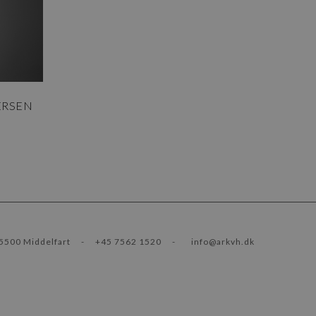
ERSEN
5500 Middelfart
-
+45 7562 1520
-
info@arkvh.dk