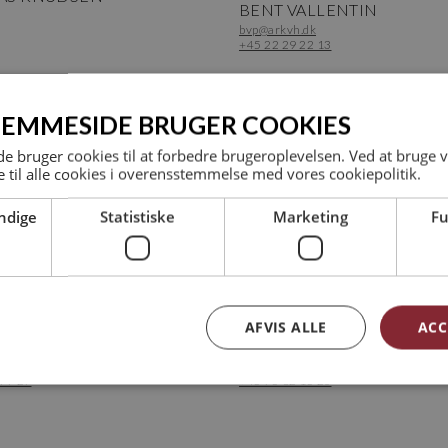
BENT VALLENTIN
bvp@arkvh.dk
+45 22 29 22 13
JEMMESIDE BRUGER COOKIES
 bruger cookies til at forbedre brugeroplevelsen. Ved at bruge
 til alle cookies i overensstemmelse med vores cookiepolitik.
ndige
Statistiske
Marketing
Fu
AFVIS ALLE
ACC
nstruktør MAK - IKT koordinator
Studiemedarbejder
XBØLL
ILLONA MARIANA GUGU
.dk
img@arkvh.dk
 77 27
+45 75 62 15 20