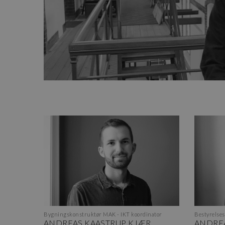
Bygningskonstruktør MAK - IKT koordinator
Bestyrelse
ANDREAS KAASTRUP KJÆR
ANDRE