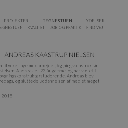
PROJEKTER
TEGNESTUEN
YDELSER
EGNESTUEN
KVALITET
JOB OG PRAKTIK
FIND VEJ
 - ANDREAS KAASTRUP NIELSEN
 til vores nye medarbejder, bygningskonstruktør
ielsen. Andreas er 23 år gammel og har været i
 bygningskonstruktørstuderende. Andreas blev
redags, og sluttede uddannelsen af med et meget
1-2018