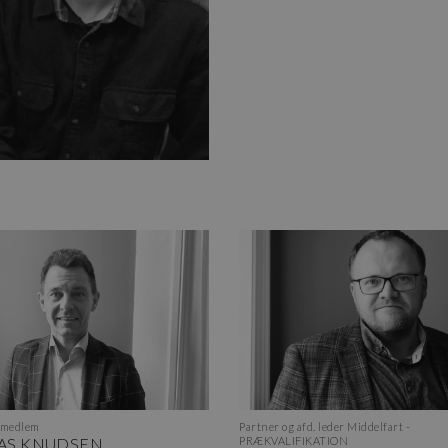
smedlem
Partner og afd. leder Middelfart -
AS KNUDSEN
PRÆKVALIFIKATION