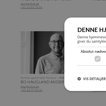
akn@arkvh.dk
+45 26 44 70 04
DENNE H
Denne hjemmeside
giver du samtykke
Absolut nødve
Partner og afd. leder Horsens - PRÆKVALIFIKATION
Bygningsko
VIS DETALJER
BO HAUGLAND ANDERSEN
EMIL O
bha@arkvh.dk
eol@arkvh
+45 26 74 30 65
+45 28 60