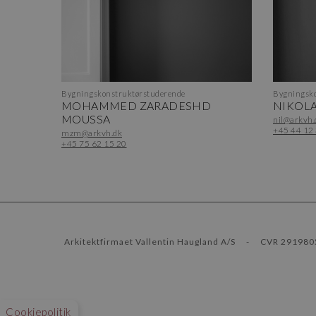
Bygningskonstruktørstuderende
Bygningsko
MOHAMMED ZARADESHD
NIKOLA
MOUSSA
nil@arkvh.
+45 44 12
mzm@arkvh.dk
+45 75 62 15 20
Arkitektfirmaet Vallentin Haugland A/S
-
CVR 291980
Cookiepolitik