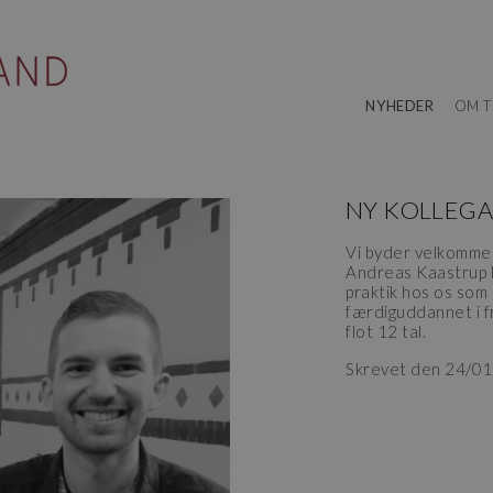
NYHEDER
OM T
NY KOLLEGA
Vi byder velkommen
Andreas Kaastrup N
praktik hos os som
færdiguddannet i f
flot 12 tal.
Skrevet den 24/0