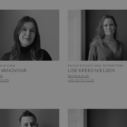
nstruktør
Partner & Kreativ leder, Arkitekt MAA
 IVANOVOVÁ
LISE KREBS NIELSEN
dk
lkn@arkvh.dk
 76 05
+45 28 71 76 23