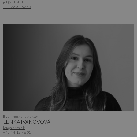
jet@arkvh.dk
+45 28 34 82 45
Bygningskonstruktør
LENKA IVANOVOVÁ
lei@arkvh.dk
+45 44 12 76 05