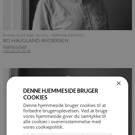
Partner og afd. leder Horsens - PRÆKVALIFIKATION
BO HAUGLAND ANDERSEN
bha@arkvh.dk
+45 26 74 30 65
×
DENNE HJEMMESIDE BRUGER
COOKIES
Denne hjemmeside bruger cookies til at
forbedre brugeroplevelsen. Ved at bruge
vores hjemmeside giver du samtykke til
alle cookies i overensstemmelse med
vores cookiepolitik.