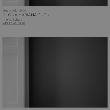
Studiemedarbejder
ILLONA MARIANA GUGU
img@arkvh.dk
+45 75 62 15 20