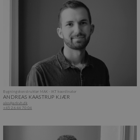
Bygningskonstruktør MAK - IKT koordinator
ANDREAS KAASTRUP KJÆR
akn@arkvh.dk
+45 26 44 70 04