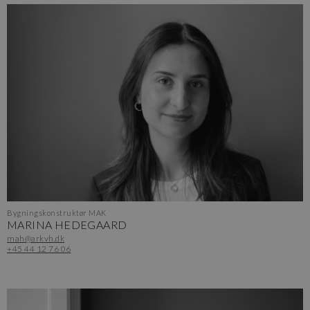
Bygningskonstruktør MAK
MARINA HEDEGAARD
mah@arkvh.dk
+45 44 12 76 06