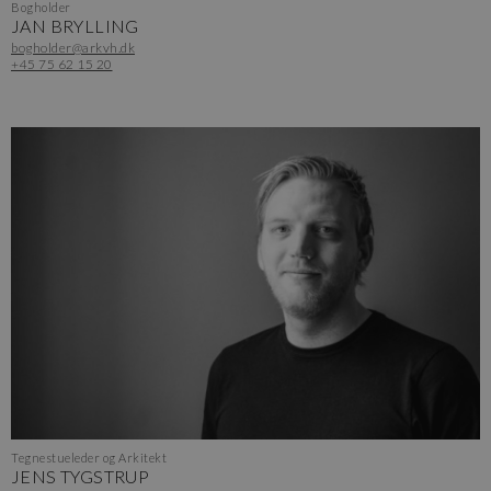
Bogholder
JAN BRYLLING
bogholder@arkvh.dk
+45 75 62 15 20
Tegnestueleder og Arkitekt
JENS TYGSTRUP