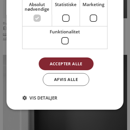
Absolut
Statistiske
Marketing
nødvendige
Bygningskonstruktør MAK - IKT koordinator
EMIL OXBØLL
Funktionalitet
eol@arkvh.dk
+45 28 60 77 27
ACCEPTER ALLE
AFVIS ALLE
VIS DETALJER