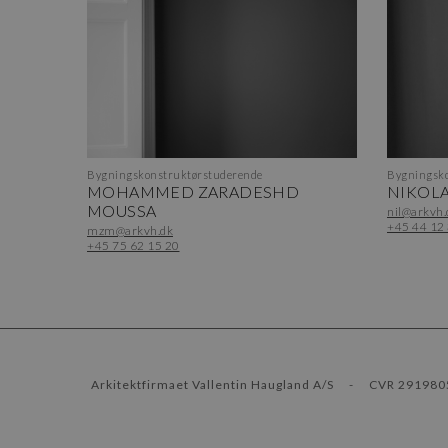
Bygningskonstruktørstuderende
Bygningsko
MOHAMMED ZARADESHD
NIKOLA
MOUSSA
nil@arkvh.
+45 44 12
mzm@arkvh.dk
+45 75 62 15 20
Arkitektfirmaet Vallentin Haugland A/S
-
CVR 291980