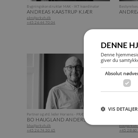
Bygningskonstruktør MAK - IKT koordinator
Bestyrelse
ANDREAS KAASTRUP KJÆR
ANDRE
akn@arkvh.dk
+45 26 44 70 04
DENNE H
Denne hjemmeside
giver du samtykke
Absolut nødve
VIS DETALJER
Partner og afd. leder Horsens - PRÆKVALIFIKATION
Bygningsko
BO HAUGLAND ANDERSEN
EMIL O
bha@arkvh.dk
eol@arkvh
+45 26 74 30 65
+45 28 60