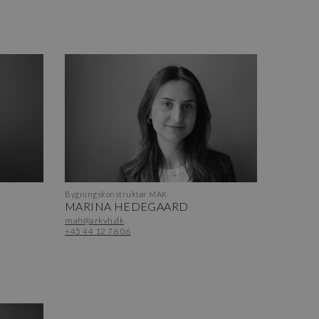
Bygningskonstruktør MAK
MARINA HEDEGAARD
mah@arkvh.dk
+45 44 12 76 06