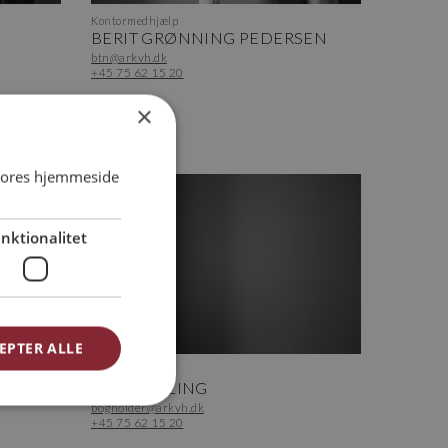
Kontormedhjælp
BERIT GRØNNING PEDERSEN
btn@arkvh.dk
+45 75 62 15 20
×
 vores hjemmeside
nktionalitet
EPTER ALLE
Bogholder
JAN BRYLLING
bogholder@arkvh.dk
+45 75 62 15 20