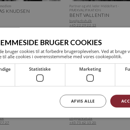
smedlem
Partner og afd. leder Middelfart -
AS KNUDSEN
PRÆKVALIFIKATION
BENT VALLENTIN
bvp@arkvh.dk
+45 22 29 22 13
JEMMESIDE BRUGER COOKIES
 bruger cookies til at forbedre brugeroplevelsen. Ved at bruge
 til alle cookies i overensstemmelse med vores cookiepolitik.
ndige
Statistiske
Marketing
Fu
AFVIS ALLE
ACC
nstruktør MAK - IKT koordinator
Studiemedarbejder
XBØLL
ILLONA MARIANA GUGU
.dk
img@arkvh.dk
 77 27
+45 75 62 15 20