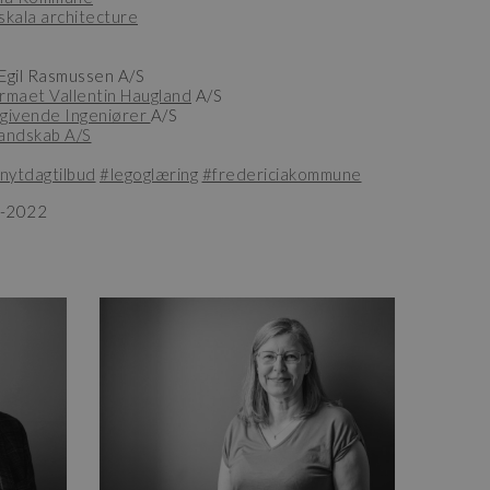
skala architecture
Egil Rasmussen A/S
irmaet Vallentin Haugland
A/S
givende Ingeniører
A/S
Landskab A/S
nytdagtilbud
#legoglæring
#fredericiakommune
4-2022