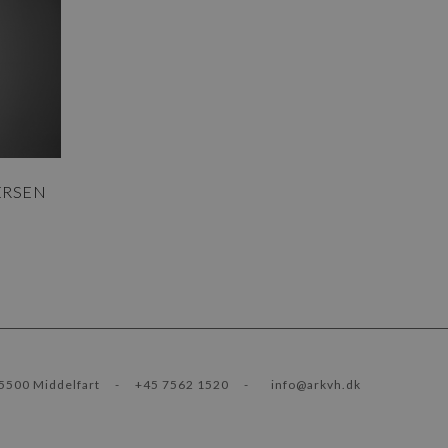
ERSEN
5500 Middelfart
-
+45 7562 1520
-
info@arkvh.dk