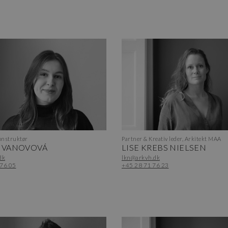
nstruktør
Partner & Kreativ leder, Arkitekt MAA
 IVANOVOVÁ
LISE KREBS NIELSEN
dk
lkn@arkvh.dk
 76 05
+45 28 71 76 23