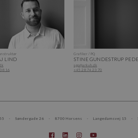
nstruktør
Grafiker / PQ
J LIND
STINE GUNDESTRUP PED
dk
sgp@arkvh.dk
 38 16
+45 28 74 23 70
55
-
Søndergade 26
-
8700 Horsens
-
Langedamsvej 15
-