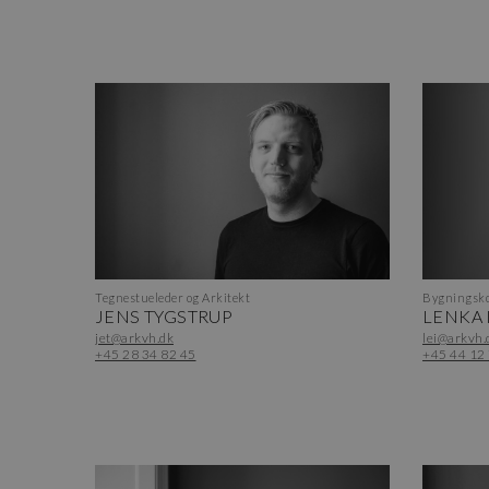
Tegnestueleder og Arkitekt
Bygningsko
JENS TYGSTRUP
LENKA
jet@arkvh.dk
lei@arkvh.
+45 28 34 82 45
+45 44 12