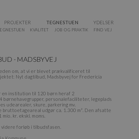
PROJEKTER
TEGNESTUEN
YDELSER
EGNESTUEN
KVALITET
JOB OG PRAKTIK
FIND VEJ
BUD - MADSBYVEJ
eden om, at vi er blevet prækvalificeret til
jektet: Nyt dagtilbud, Madsbyvej for Fredericia
en institution til 120 børn heraf 2
4 børnehavegrupper, personalefaciliteter, legeplads
lles udearealer, skure, parkering mv.
 bruttoetageareal udgør ca. 1.300 m². Den afsatte
mio. kr. ekskl. moms.
 videre forløb i tilbudsfasen.
cia Kommune