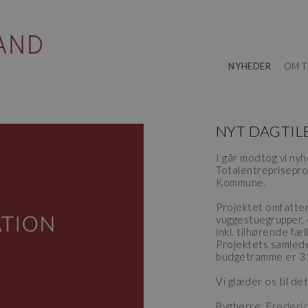
NYHEDER
OM T
NYT DAGTIL
I går modtog vi nyh
Totalentreprisepro
Kommune.
Projektet omfatter 
vuggestuegrupper, 
inkl. tilhørende fæ
Projektets samlede
budgetramme er 31 
Vi glæder os til det
Bygherre:
Frederi