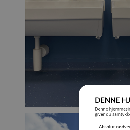
DENNE H
Denne hjemmeside
giver du samtykke
Absolut nødve