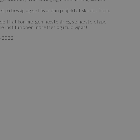
ret på besøg og set hvordan projektet skrider frem.
ede til at komme igen næste år og se næste etape
e institutionen indrettet og i fuld vigør!
8-2022