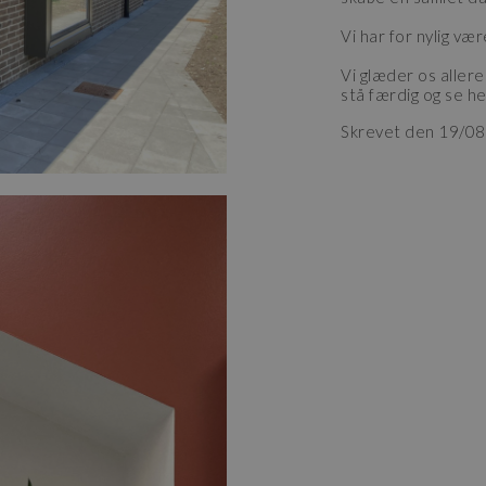
Vi har for nylig væ
Vi glæder os aller
stå færdig og se hel
Skrevet den 19/0