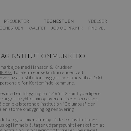
PROJEKTER
TEGNESTUEN
YDELSER
EGNESTUEN
KVALITET
JOB OG PRAKTIK
FIND VEJ
 DAGINSTITUTION MUNKEBO
 samarbejde med
Hansson & Knudsen
E A/S
, totalentreprisekonkurrencen vedr.
vering af institutionsbyggeri med plads til ca. 200
personale for Kerteminde kommune.
des med en tilbygning på 1.465 m2 samt yderligere
 orangeri, krybberum og overdækkede terrasser.
å den eksisterende institution "Columbus", der
 en større ombygning og renovering.
else og sammenslutning af de tre institutioner
us og Himmelblå, tager udgangspunkt i ønsket om at
institution, hvor læring og trivsel er i højsædet.