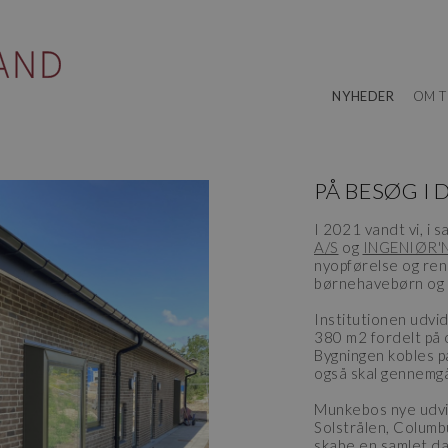
NYHEDER
OM T
PÅ BESØG I
I 2021 vandt vi, i
A/S
og
INGENIØR'N
nyopførelse og reno
børnehavebørn og 
Institutionen udvi
380 m2 fordelt på
Bygningen kobles p
også skal gennemgå
Munkebos nye udvid
Solstrålen, Columb
skabe en samlet dag