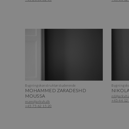
Bygningskonstruktørstuderende
Bygningsko
MOHAMMED ZARADESHD
NIKOLA
MOUSSA
nil@arkvh.
+45 44 12
mzm@arkvh.dk
+45 75 62 15 20