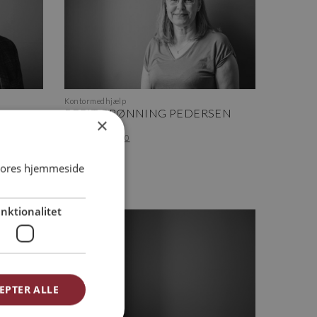
Kontormedhjælp
BERIT GRØNNING PEDERSEN
×
btn@arkvh.dk
+45 75 62 15 20
 vores hjemmeside
nktionalitet
EPTER ALLE