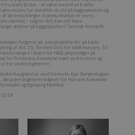
kt fra start til slut – at være med til at træffe
t i processen, for derefter at stå på byggepladsen og
af de beslutninger. Kommunikation er vores
ste værktøj – svigter det, kan det have
ange aktører på byggepladsen,” fastslår Kenneth
enhagen fungerer pt. som projektleder på både
ering af afd. 35, Torsted Vest for AAB Horsens, 52
Præstevænget i Vejen for HAB, plejeboliger på
høj for Fredericia Kommune samt andre store og
er for andre bygherrer.
llentin Haugland er, med Kenneth Kjer Bergenhagen
, desuden bygherrerådgiver for Horsens kommune
tensballe og Egebjerg Multihal.
0-2018