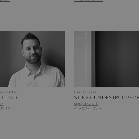
nstruktør
Grafiker / PQ
J LIND
STINE GUNDESTRUP PED
dk
sgp@arkvh.dk
 38 16
+45 28 74 23 70