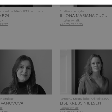
nstruktør MAK - IKT koordinator
Studiemedarbejder
XBØLL
ILLONA MARIANA GUGU
.dk
img@arkvh.dk
 77 27
+45 75 62 15 20
nstruktør
Partner & Kreativ leder, Arkitekt MAA
 IVANOVOVÁ
LISE KREBS NIELSEN
dk
lkn@arkvh.dk
 76 05
+45 28 71 76 23