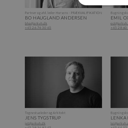
Partner og afd. leder Horsens - PRÆKVALIFIKATION
Bygningsko
BO HAUGLAND ANDERSEN
EMIL O
bha@arkvh.dk
eol@arkvh
+45 26 74 30 65
+45 28 60
Tegnestueleder og Arkitekt
Bygningsko
JENS TYGSTRUP
LENKA
jet@arkvh.dk
lei@arkvh.
+45 28 34 82 45
+45 44 12