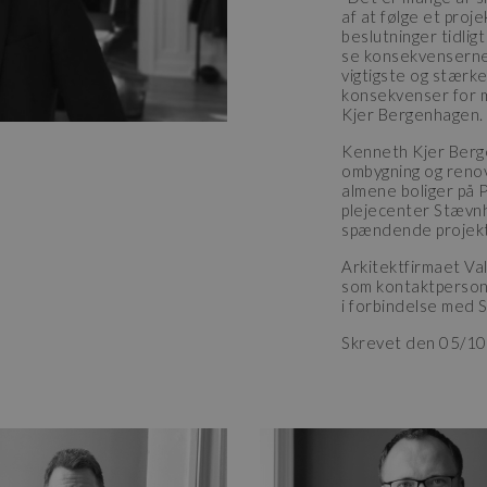
af at følge et proje
beslutninger tidlig
se konsekvenserne 
vigtigste og stærke
konsekvenser for m
Kjer Bergenhagen.
Kenneth Kjer Berg
ombygning og renov
almene boliger på 
plejecenter Stævn
spændende projekt
Arkitektfirmaet Va
som kontaktperson
i forbindelse med S
Skrevet den 05/1