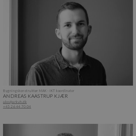
Bygningskonstruktør MAK - IKT koordinator
ANDREAS KAASTRUP KJÆR
akn@arkvh.dk
+45 26 44 70 04