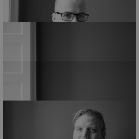
Bygningskonstruktør MAK - IKT koordinator
EMIL OXBØLL
eol@arkvh.dk
+45 28 60 77 27
Studiemedarbejder
ILLONA MARIANA GUGU
img@arkvh.dk
+45 75 62 15 20