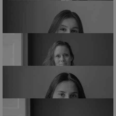
Bogholder
JAN BRYLLING
bogholder@arkvh.dk
+45 75 62 15 20
Tegnestueleder og Arkitekt
JENS TYGSTRUP
jet@arkvh.dk
+45 28 34 82 45
Bygningskonstruktør
LENKA IVANOVOVÁ
lei@arkvh.dk
+45 44 12 76 05
Partner & Kreativ leder, Arkitekt MAA
LISE KREBS NIELSEN