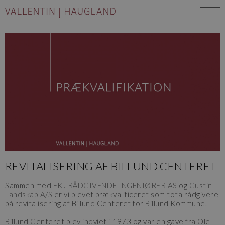
REVITALISERING AF BILLUND CENTERET
Sammen med
EKJ RÅDGIVENDE INGENIØRER AS
og
Gustin
Landskab A/S
er vi blevet prækvalificeret som totalrådgivere
på revitalisering af Billund Centeret for Billund Kommune.
Billund Centeret blev indviet i 1973 og var en gave fra Ole