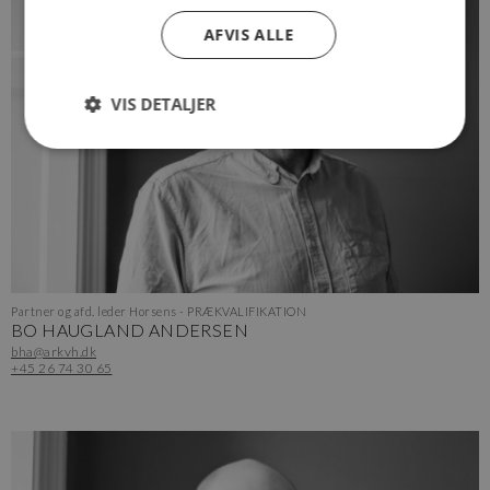
AFVIS ALLE
VIS DETALJER
Partner og afd. leder Horsens - PRÆKVALIFIKATION
BO HAUGLAND ANDERSEN
bha@arkvh.dk
+45 26 74 30 65