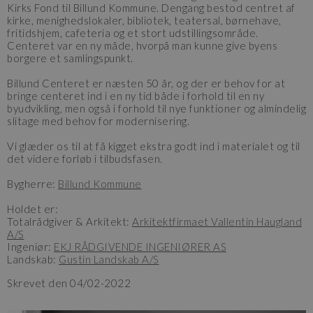
Kirks Fond til Billund Kommune. Dengang bestod centret af
kirke, menighedslokaler, bibliotek, teatersal, børnehave,
fritidshjem, cafeteria og et stort udstillingsområde.
Centeret var en ny måde, hvorpå man kunne give byens
borgere et samlingspunkt.
Billund Centeret er næsten 50 år, og der er behov for at
bringe centeret ind i en ny tid både i forhold til en ny
byudvikling, men også i forhold til nye funktioner og almindelig
slitage med behov for modernisering.
Vi glæder os til at få kigget ekstra godt ind i materialet og til
det videre forløb i tilbudsfasen.
Bygherre:
Billund Kommune
Holdet er:
Totalrådgiver & Arkitekt:
Arkitektfirmaet Vallentin Haugland
A/S
Ingeniør:
EKJ RÅDGIVENDE INGENIØRER AS
Landskab:
Gustin Landskab A/S
Skrevet den 04/02-2022