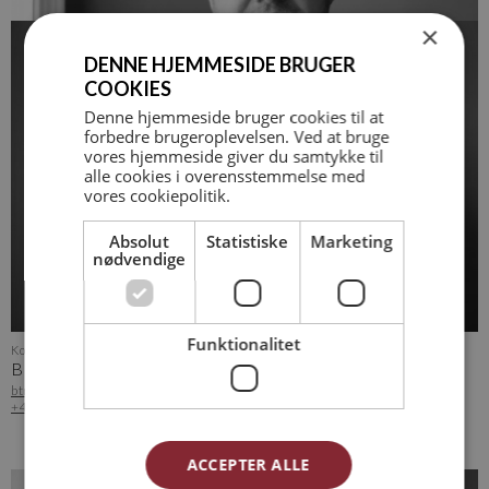
×
DENNE HJEMMESIDE BRUGER
COOKIES
Denne hjemmeside bruger cookies til at
forbedre brugeroplevelsen. Ved at bruge
vores hjemmeside giver du samtykke til
alle cookies i overensstemmelse med
vores cookiepolitik.
Partner og afd. leder Middelfart - PRÆKVALIFIKATION
BENT VALLENTIN
Absolut
Statistiske
Marketing
bvp@arkvh.dk
nødvendige
+45 22 29 22 13
Funktionalitet
Kontormedhjælp
BERIT GRØNNING PEDERSEN
btn@arkvh.dk
+45 75 62 15 20
ACCEPTER ALLE