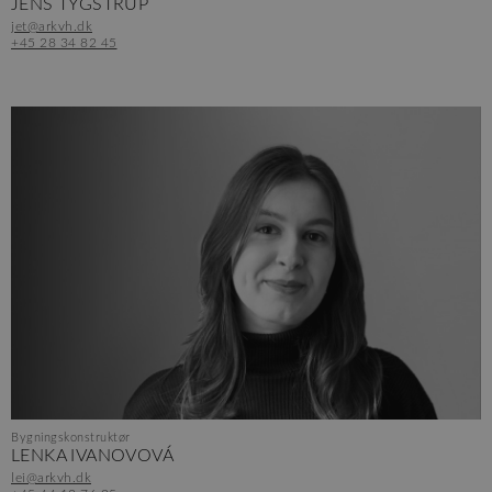
JENS TYGSTRUP
jet@arkvh.dk
+45 28 34 82 45
Bygningskonstruktør
LENKA IVANOVOVÁ
lei@arkvh.dk