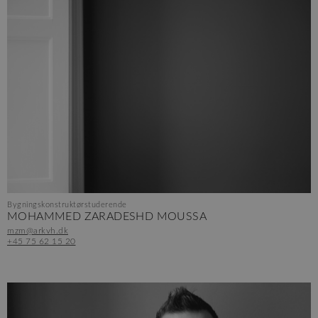
Bygningskonstruktørstuderende
MOHAMMED ZARADESHD MOUSSA
mzm@arkvh.dk
+45 75 62 15 20