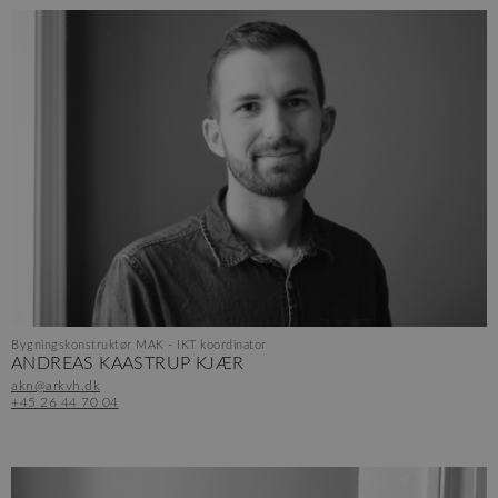
Bygningskonstruktør MAK - IKT koordinator
ANDREAS KAASTRUP KJÆR
akn@arkvh.dk
+45 26 44 70 04