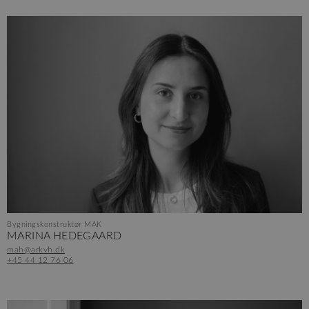
Bygningskonstruktør MAK
MARINA HEDEGAARD
mah@arkvh.dk
+45 44 12 76 06