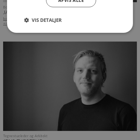
AFVIS ALLE
Bogholder
JAN BRYLLING
VIS DETALJER
bogholder@arkvh.dk
+45 75 62 15 20
Tegnestueleder og Arkitekt