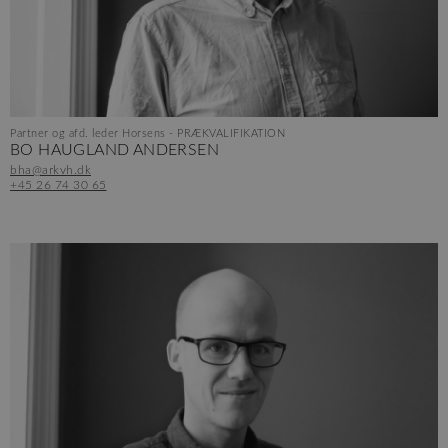
Partner og afd. leder Horsens - PRÆKVALIFIKATION
BO HAUGLAND ANDERSEN
bha@arkvh.dk
+45 26 74 30 65