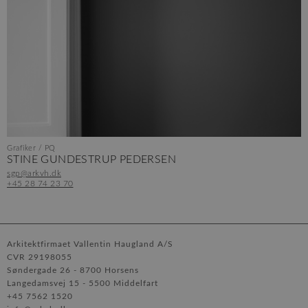
Grafiker / PQ
STINE GUNDESTRUP PEDERSEN
sgp@arkvh.dk
+45 28 74 23 70
Arkitektfirmaet Vallentin Haugland A/S
CVR 29198055
Søndergade 26
8700 Horsens
Langedamsvej 15
5500 Middelfart
+45 7562 1520