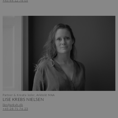
+45 44 12 76 05
Partner & Kreativ leder, Arkitekt MAA
LISE KREBS NIELSEN
lkn@arkvh.dk
+45 28 71 76 23