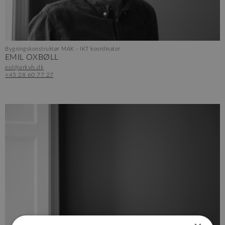
Bygningskonstruktør MAK - IKT koordinator
EMIL OXBØLL
eol@arkvh.dk
+45 28 60 77 27