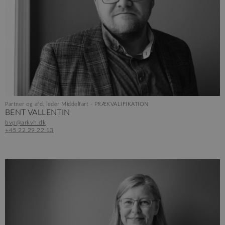
Partner og afd. leder Middelfart - PRÆKVALIFIKATION
BENT VALLENTIN
bvp@arkvh.dk
+45 22 29 22 13