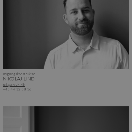
Bygningskonstruktør
NIKOLAJ LIND
nil@arkvh.dk
+45 44 12 38 16