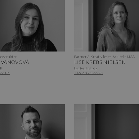
nstruktør
Partner & Kreativ leder, Arkitekt MAA
 IVANOVOVÁ
LISE KREBS NIELSEN
dk
lkn@arkvh.dk
 76 05
+45 28 71 76 23