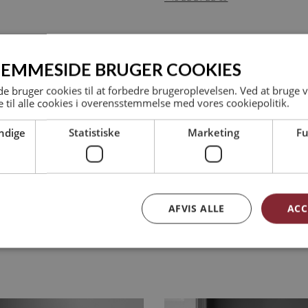
JEMMESIDE BRUGER COOKIES
 bruger cookies til at forbedre brugeroplevelsen. Ved at bruge
 til alle cookies i overensstemmelse med vores cookiepolitik.
ndige
Statistiske
Marketing
Fu
nstruktør MAK - IKT koordinator
Studiemedarbejder
XBØLL
ILLONA MARIANA GUGU
AFVIS ALLE
ACC
.dk
img@arkvh.dk
 77 27
+45 75 62 15 20