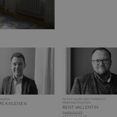
smedlem
Partner og afd. leder Middelfart -
AS KNUDSEN
PRÆKVALIFIKATION
BENT VALLENTIN
bvp@arkvh.dk
+45 22 29 22 13