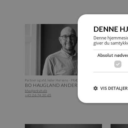
DENNE H
Denne hjemmeside
giver du samtykke
Absolut nødve
Partner og afd. leder Horsens - PRÆKVALIFIKATION
Bygningsko
BO HAUGLAND ANDERSEN
EMIL O
VIS DETALJER
bha@arkvh.dk
eol@arkvh
+45 26 74 30 65
+45 28 60