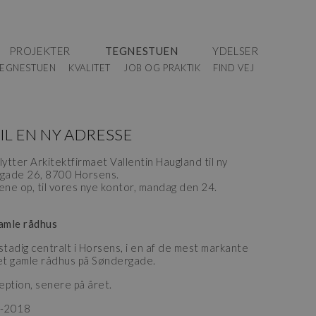
PROJEKTER
TEGNESTUEN
YDELSER
EGNESTUEN
KVALITET
JOB OG PRAKTIK
FIND VEJ
TIL EN NY ADRESSE
lytter Arkitektfirmaet Vallentin Haugland til ny
gade 26, 8700 Horsens.
ene op, til vores nye kontor, mandag den 24.
gamle rådhus
stadig centralt i Horsens, i en af de mest markante
det gamle rådhus på Søndergade.
ception, senere på året.
9-2018