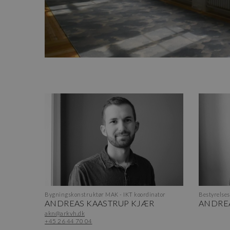
Bygningskonstruktør MAK - IKT koordinator
Bestyrelse
ANDREAS KAASTRUP KJÆR
ANDRE
akn@arkvh.dk
+45 26 44 70 04