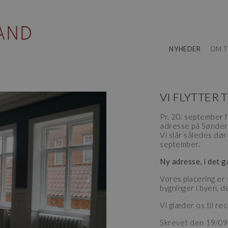
NYHEDER
OM T
VI FLYTTER 
Pr. 20. september f
adresse på Sønder
Vi slår således dør
september.
Ny adresse, i det 
Vores placering er 
bygninger i byen, 
Vi glæder os til re
Skrevet den 19/0