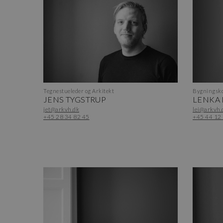
Tegnestueleder og Arkitekt
Bygningsko
JENS TYGSTRUP
LENKA
jet@arkvh.dk
lei@arkvh.
+45 28 34 82 45
+45 44 12