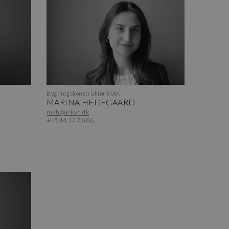
Bygningskonstruktør MAK
MARINA HEDEGAARD
mah@arkvh.dk
+45 44 12 76 06