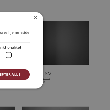
×
 vores hjemmeside
nktionalitet
Bogholder
JAN BRYLLING
EPTER ALLE
bogholder@arkvh.dk
+45 75 62 15 20