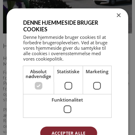
×
DENNE HJEMMESIDE BRUGER
COOKIES
Denne hjemmeside bruger cookies til at
forbedre brugeroplevelsen. Ved at bruge
HEJNSVIG PLEJECENTER
vores hjemmeside giver du samtykke til
alle cookies i overensstemmelse med
HEJNSVIG PLEJECENTER – RENOVERING OG
vores cookiepolitik.
MODERNISERING
Absolut
Statistiske
Marketing
For Billund Kommune har vi varetaget arkitektrådgivningen i
nødvendige
forbindelse med renoveringen af Hejnsvig Plejecenter.
Projektet har til formål at forbedre og optimere forholdene
for både beboere, plejepersonale og køkkenmedarbejdere
og imødekomme de funktionelle behov, som plejecentret
Funktionalitet
står over for i dag.
Plejecentret består af flere bygningsafsnit, hvoraf det
ældste er opført i 1940 og strækker sig over flere etager.
Renoveringsarbejdet omfatter blandt andet nye
omklædningsfaciliteter, depotrum, produktionskøkken,
værksted, spisestue, hvilerum, handicaptoiletter, baderum,
ACCEPTER ALLE