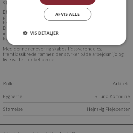
opholdsstuer samt en ny sygeplejeklinik.
Et centralt element i projektet er moderniseringen af
AFVIS ALLE
produktionskøkkenet. Det nuværende køkken i
hovedbygningen er nedslidt, for småt og dårligt indrettet.
Der etableres derfor et nyt, funktionelt køkken i stueplan
VIS DETALJER
med tilhørende køle- og frostrum, depot og kontorplads til
køkkenpersonalet.
Med denne renovering skabes tidssvarende og
fremtidssikrede rammer, der styrker både arbejdsmiljø og
livskvalitet for beboerne.
Rolle
Arkitekt
Bygherre
Billund Kommune
Størrelse
Hejnsvig Plejecenter