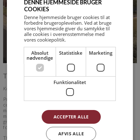
DENNE HJEMMESIDE BRUGER
COOKIES
Denne hjemmeside bruger cookies til at
forbedre brugeroplevelsen. Ved at bruge
vores hjemmeside giver du samtykke til
alle cookies i overensstemmelse med
vores cookiepolitik.
Absolut
Statistiske
Marketing
nødvendige
THORASDAL - 75 ALMENE BOLIGER
Funktionalitet
Konkurrenceforslag
Projektet Thorasdal består af et 2-5 etagers boligbyggeri,
centralt placeret i Hinne­rup. Byggeriet ligger i forbindelse
med den centrale bydel mod vest, og det grønne landskab
mod øst. Den todelte bygningskrop åbner sig op mod de
ACCEPTER ALLE
grønne omgivelser, og med sin nedtrapning sikrer det u-
formede byggeri en udsigt mod den grønne kile.
AFVIS ALLE
Thorasdal består af 75 boliger i varierende størrelser med