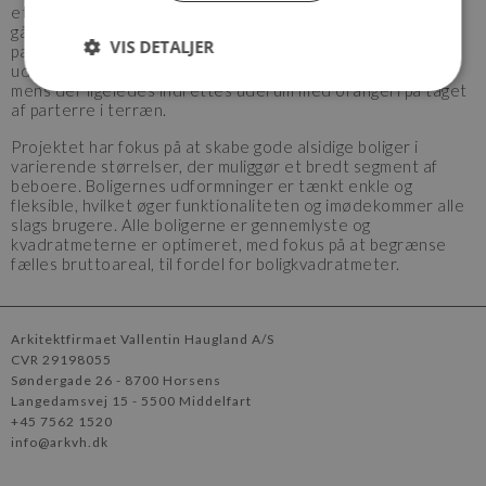
et samlet etageareal på 6100 m2. Derudover er der i
gårdrummet lavet parke­ring i terræn samt parkering i
VIS DETALJER
parterre med taghave. På begge byg­ninger er der lavet
udendørs fællesarealer i form af to grønne tagter­rasser,
mens der ligeledes indrettes uderum med orangeri på taget
af parterre i terræn.
Projektet har fokus på at skabe gode alsidige boliger i
varierende størrelser, der muliggør et bredt segment af
beboere. Boligernes udformninger er tænkt enkle og
fleksible, hvilket øger funktionaliteten og imødekommer alle
slags brugere. Alle bo­ligerne er gennemlyste og
kvadratmeterne er optimeret, med fokus på at begrænse
fælles bruttoareal, til fordel for boligkvadratmeter.
Arkitektfirmaet Vallentin Haugland A/S
CVR 29198055
Søndergade 26
8700 Horsens
Langedamsvej 15
5500 Middelfart
+45 7562 1520
info@arkvh.dk