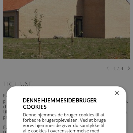
1
/
4
TREHUSE
×
Bofællesskabet i Høje Tåstrup er et botilbud med
DENNE HJEMMESIDE BRUGER
plejepersonale til både fysisk og psykisk funktionshæmmede,
COOKIES
i let til svær grad. 12 boliger på i alt 952 m2 danner
tilsammen et nyt hjem for 12 personer med nedsat fysisk og
Denne hjemmeside bruger cookies til at
psykisk funktionsevne.
forbedre brugeroplevelsen. Ved at bruge
vores hjemmeside giver du samtykke til
Familien du vælger til
alle cookies i overensstemmelse med
Udformningen af huset skal sikre at beboerne oplever at